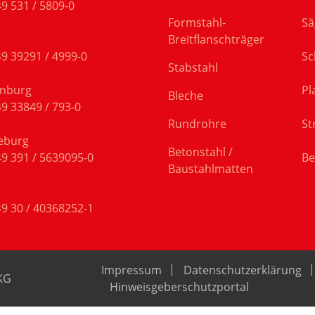
9 531 / 5809-0
Formstahl-
Sä
Breitflanschträger
9 39291 / 4999-0
Sc
Stabstahl
nburg
Pl
Bleche
9 33849 / 793-0
Rundrohre
St
eburg
Betonstahl /
9 391 / 5639095-0
Be
Baustahlmatten
9 30 / 40368252-1
Impressum
Datenschutzerklärung
KG
Hinweisgeberschutzportal