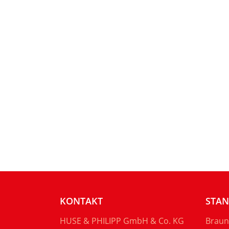
KONTAKT
STA
HUSE & PHILIPP GmbH & Co. KG
Braun