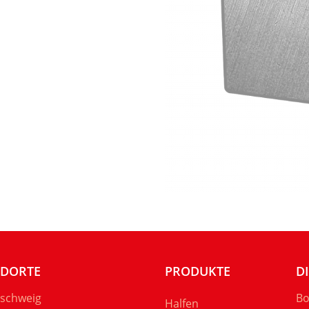
NDORTE
PRODUKTE
D
schweig
Bo
Halfen