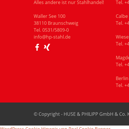
Alles andere ist nur Stahlhandel!
Tel.
+4
Waller See 100
Calbe
38110 Braunschweig
Tel.
+4
Tel.
0531/5809-0
info@hp-stahl.de
Wiese
Tel.
+4
Magd
Tel.
+4
Berlin
Tel.
+4
© Copyright - HUSE & PHILIPP GmbH & Co. 
WordPress Cookie Hinweis von Real Cookie Banner