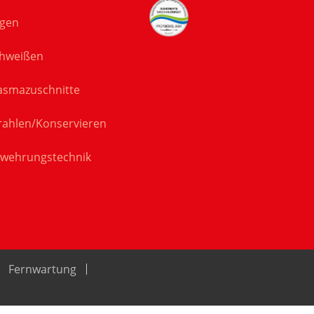
gen
hweißen
asmazuschnitte
rahlen/Konservieren
wehrungstechnik
Fernwartung